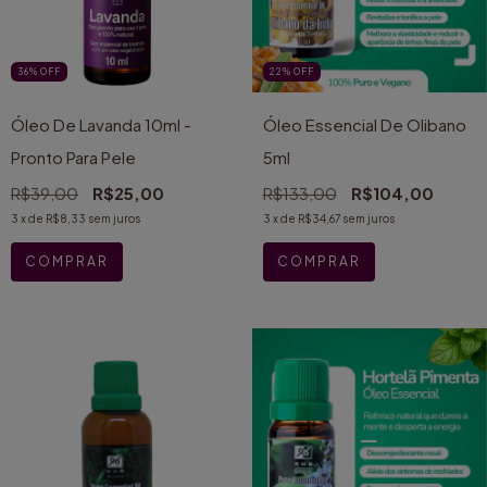
36
%
OFF
22
%
OFF
Óleo De Lavanda 10ml -
Óleo Essencial De Olibano
Pronto Para Pele
5ml
R$39,00
R$25,00
R$133,00
R$104,00
3
x de
R$8,33
sem juros
3
x de
R$34,67
sem juros