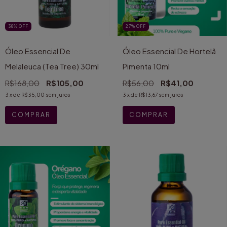
38
%
OFF
27
%
OFF
Óleo Essencial De
Óleo Essencial De Hortelã
Melaleuca (Tea Tree) 30ml
Pimenta 10ml
R$168,00
R$105,00
R$56,00
R$41,00
3
x de
R$35,00
sem juros
3
x de
R$13,67
sem juros