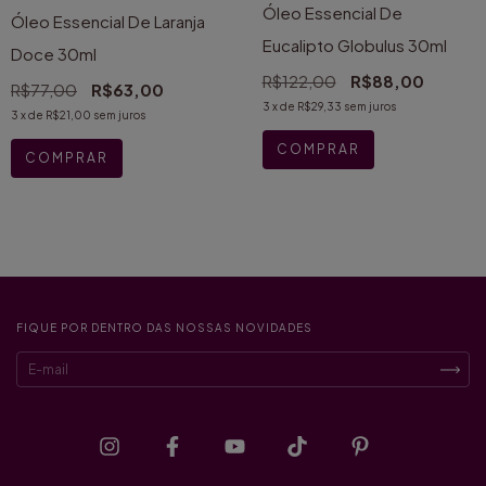
Óleo Essencial De
Óleo Essencial De Laranja
Eucalipto Globulus 30ml
Doce 30ml
R$122,00
R$88,00
R$77,00
R$63,00
3
x de
R$29,33
sem juros
3
x de
R$21,00
sem juros
FIQUE POR DENTRO DAS NOSSAS NOVIDADES