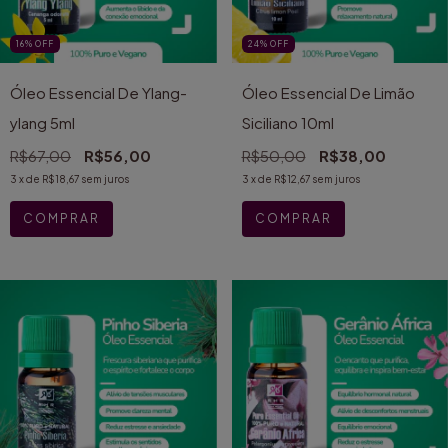
16
%
OFF
24
%
OFF
Óleo Essencial De Ylang-
Óleo Essencial De Limão
ylang 5ml
Siciliano 10ml
R$67,00
R$56,00
R$50,00
R$38,00
3
x de
R$18,67
sem juros
3
x de
R$12,67
sem juros