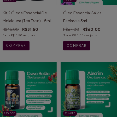
30
%
OFF
10
%
OFF
Kit 2 Óleos Essencial De
Óleo Essencial Sálvia
Melaleuca (Tea Tree) - 5ml
Esclareia 5ml
R$45,00
R$31,50
R$67,00
R$60,00
3
x de
R$10,50
sem juros
3
x de
R$20,00
sem juros
24
%
OFF
27
%
OFF