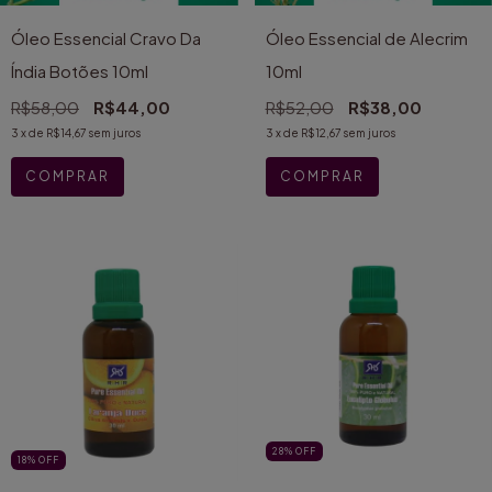
Óleo Essencial Cravo Da
Óleo Essencial de Alecrim
Índia Botões 10ml
10ml
R$58,00
R$44,00
R$52,00
R$38,00
3
x de
R$14,67
sem juros
3
x de
R$12,67
sem juros
28
%
OFF
18
%
OFF