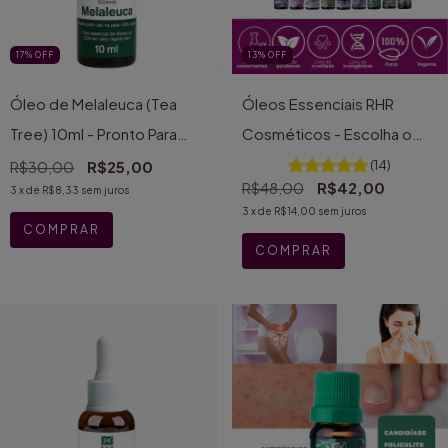
17
%
OFF
13
%
OFF
Óleo de Melaleuca (Tea
Óleos Essenciais RHR
Tree) 10ml - Pronto Para
Cosméticos - Escolha o
Pele
seu
R$30,00
R$25,00
(14)
R$48,00
R$42,00
3
x de
R$8,33
sem juros
3
x de
R$14,00
sem juros
COMPRAR