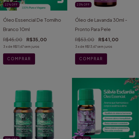
22
%
OFF
23
%
OFF
Óleo Essencial De Tomilho
Óleo de Lavanda 30ml -
Branco 10ml
Pronto Para Pele
R$45,00
R$35,00
R$53,00
R$41,00
3
x de
R$11,67
sem juros
3
x de
R$13,67
sem juros