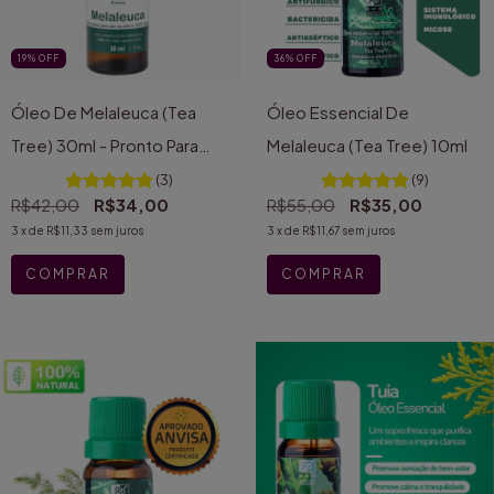
19
%
OFF
36
%
OFF
Óleo De Melaleuca (Tea
Óleo Essencial De
Tree) 30ml - Pronto Para
Melaleuca (Tea Tree) 10ml
Pele
(3)
(9)
R$42,00
R$34,00
R$55,00
R$35,00
3
x de
R$11,33
sem juros
3
x de
R$11,67
sem juros