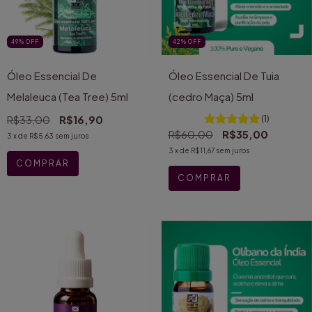
49
%
OFF
42
%
OFF
Óleo Essencial De
Óleo Essencial De Tuia
Melaleuca (Tea Tree) 5ml
(cedro Maça) 5ml
R$33,00
R$16,90
(1)
R$60,00
R$35,00
3
x de
R$5,63
sem juros
3
x de
R$11,67
sem juros