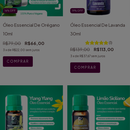
16
%
OFF
19
%
OFF
Óleo Essencial De Orégano
Óleo Essencial De Lavanda
10ml
30ml
R$79,00
R$66,00
(1)
R$139,00
R$113,00
3
x de
R$22,00
sem juros
3
x de
R$37,67
sem juros