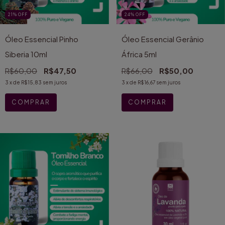
21
%
OFF
24
%
OFF
Óleo Essencial Pinho
Óleo Essencial Gerânio
Siberia 10ml
África 5ml
R$60,00
R$47,50
R$66,00
R$50,00
3
x de
R$15,83
sem juros
3
x de
R$16,67
sem juros