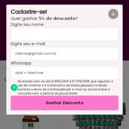
Cadastre-se!
x
Quer ganhar 𝟱% 𝗱𝗲 𝗱𝗲𝘀𝗰𝗼𝗻𝘁𝗼?
Digite seu nome
0
Digite seu e-mail
Whatsapp
Início
.
Aromaterapia
.
Óleos Essenciais
Óleos Essenciais
FILTRAR
De acordo com as Leis 12.965/2014 e 13.709/2018, que regulam o
uso da Internet e o tratamento de dados pessoais no Brasil,
autorizo o envio de notificações por e-mail ou outros meios e
concordo com a política de privacidade.
Ganhar Desconto