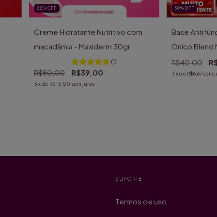
22
%
OFF
50
%
OFF
Creme Hidratante Nutritivo com
Base Antifúng
macadâmia - Maxiderm 30gr
Onico Blend 
(1)
R$40,00
R
R$50,00
R$39,00
3
x de
R$6,67
sem j
3
x de
R$13,00
sem juros
SUPORTE
Termos de uso