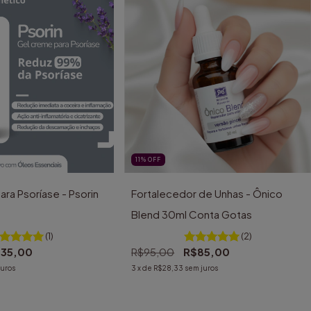
11
%
OFF
ra Psoríase - Psorin
Fortalecedor de Unhas - Ônico
Blend 30ml Conta Gotas
(1)
(2)
35,00
R$95,00
R$85,00
juros
3
x de
R$28,33
sem juros