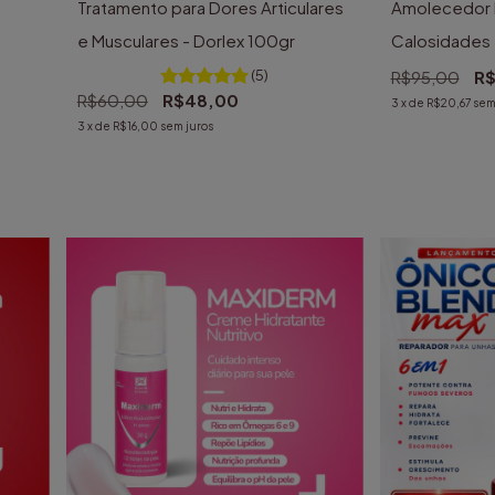
d
Tratamento para Dores Articulares
Amolecedor D
e Musculares - Dorlex 100gr
Calosidades 
com válvula
(5)
R$95,00
R$
R$60,00
R$48,00
3
x de
R$20,67
sem
3
x de
R$16,00
sem juros