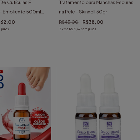
e Cutículas E
Tratamento para Manchas Escuras
- Emoliente 500ml
na Pele - Skinnell 30gr
62,00
R$45,00
R$38,00
 juros
3
x de
R$12,67
sem juros