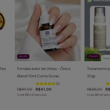
16
%
OFF
27
%
OFF
(Tea
Fortalecedor de Unhas - Ônico
Tratamento pa
Blend 10ml Conta Gotas
30gr
(2)
R$49,00
R$41,00
R$48,00
R$
3
x de
R$13,67
sem juros
3
x de
R$11,67
sem 