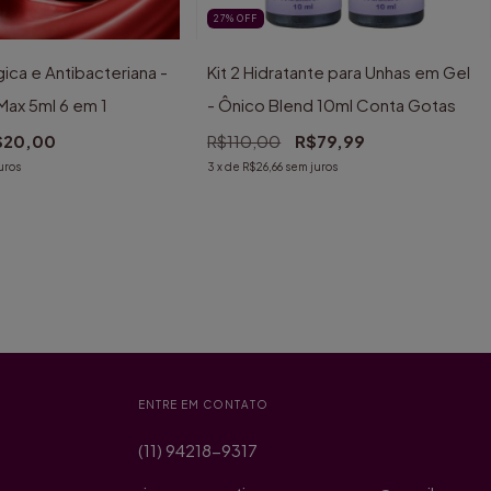
27
%
OFF
ica e Antibacteriana -
Kit 2 Hidratante para Unhas em Gel
Max 5ml 6 em 1
- Ônico Blend 10ml Conta Gotas
$20,00
R$110,00
R$79,99
uros
3
x de
R$26,66
sem juros
ENTRE EM CONTATO
(11) 94218-9317