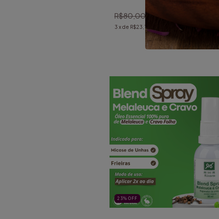
(1)
R$80,00
R$69,30
3
x de
R$23,10
sem juros
23
%
OFF