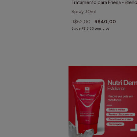
Tratamento para Frieira - Blen
Spray 30ml
R$52,00
R$40,00
3
x de
R$13,33
sem juros