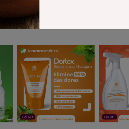
(5)
R$35,00
R$30,50
R$115,00
R
3
x de
R$10,17
sem juros
3
x de
R$21,33
sem
20
%
OFF
35
%
OFF