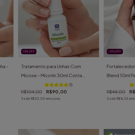
13
%
OFF
-11
%
OFF
ha -
Tratamento para Unhas Com
Fortalecedor
Micose - Micotin 30ml Conta
Blend 10ml Pi
Gotas
(1)
R$104,00
R$90,00
R$44,00
R$
3
x de
R$30,00
sem juros
3
x de
R$16,33
sem 