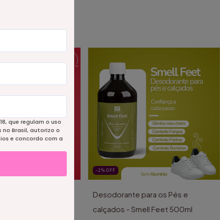
18, que regulam o uso
no Brasil, autorizo o
eios e concordo com a
-2
%
OFF
ara Manchas Escuras
Desodorante para os Pés e
nell 100gr
calçados - Smell Feet 500ml