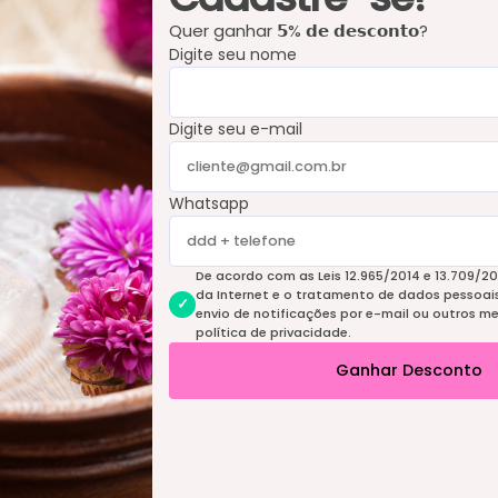
Quer ganhar 𝟱% 𝗱𝗲 𝗱𝗲𝘀𝗰𝗼𝗻𝘁𝗼?
Digite seu nome
Digite seu e-mail
Whatsapp
De acordo com as Leis 12.965/2014 e 13.709/20
da Internet e o tratamento de dados pessoais 
envio de notificações por e-mail ou outros m
política de privacidade.
Ganhar Desconto
13
%
OFF
44
%
OFF
Creme Hidratante com Ureia - Nutri
Tratamento p
Derm 30gr
na Pele - Skin