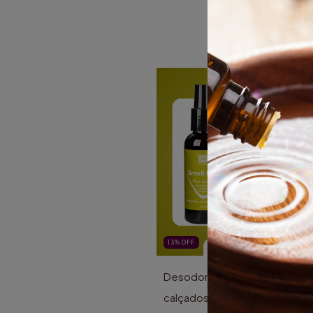
13
%
OFF
Desodorante para os Pés e
calçados - Smell Feet 120ml