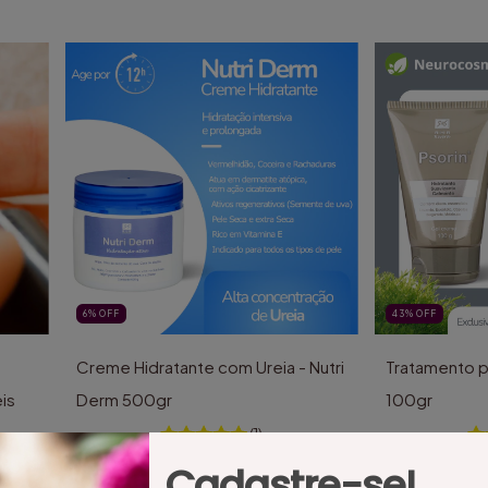
6
%
OFF
43
%
OFF
Creme Hidratante com Ureia - Nutri
Tratamento pa
is
Derm 500gr
100gr
(1)
R$185,00
R$173,00
R$110,00
R
Cadastre-se!
3
x de
R$57,67
sem juros
3
x de
R$21,00
sem