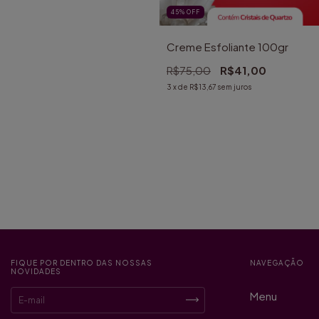
45
%
OFF
Creme Esfoliante 100gr
R$75,00
R$41,00
3
x de
R$13,67
sem juros
FIQUE POR DENTRO DAS NOSSAS
NAVEGAÇÃO
NOVIDADES
Menu