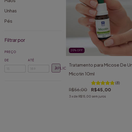
Mãos
Unhas
Pés
Filtrar por
20
%
OFF
PREÇO
DE
ATÉ
Tratamento para Micose De Un
APLICAR
Micotin 10ml
(8)
R$56,00
R$45,00
3
x de
R$15,00
sem juros