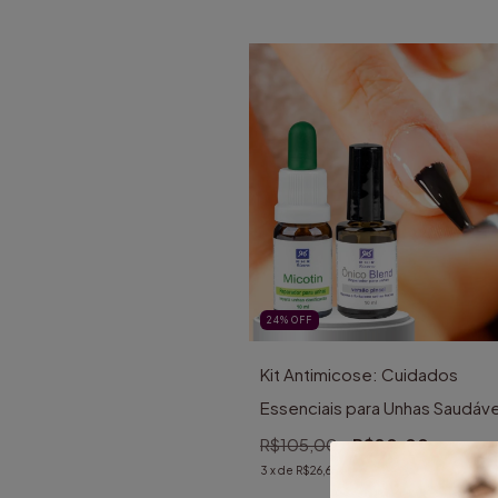
24
%
OFF
Kit Antimicose: Cuidados
Essenciais para Unhas Saudáve
R$105,00
R$80,00
3
x de
R$26,67
sem juros