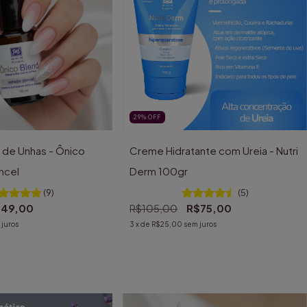
29
%
OFF
 de Unhas - Ônico
Creme Hidratante com Ureia - Nutri
ncel
Derm 100gr
(9)
(5)
49,00
R$105,00
R$75,00
juros
3
x de
R$25,00
sem juros