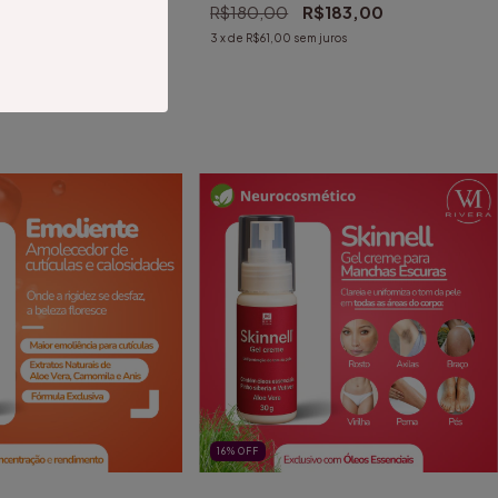
(4)
R$180,00
R$183,00
$64,00
3
x de
R$61,00
sem juros
 juros
16
%
OFF