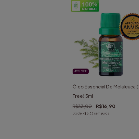
49
%
OFF
Óleo Essencial De Melaleuca 
Tree) 5ml
R$33,00
R$16,90
3
x de
R$5,63
sem juros