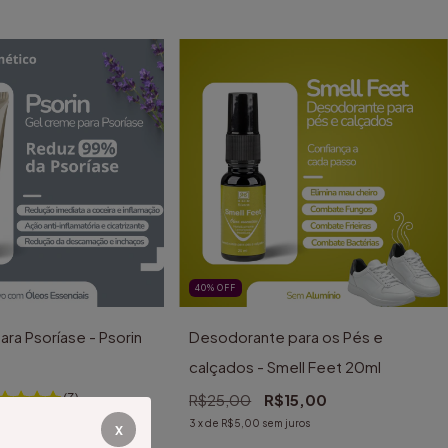
40
%
OFF
ra Psoríase - Psorin
Desodorante para os Pés e
calçados - Smell Feet 20ml
(3)
R$25,00
R$15,00
$63,00
3
x de
R$5,00
sem juros
x
 juros