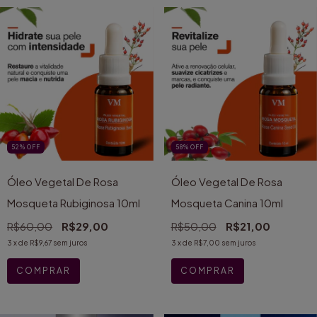
52
%
OFF
58
%
OFF
Óleo Vegetal De Rosa
Óleo Vegetal De Rosa
Mosqueta Rubiginosa 10ml
Mosqueta Canina 10ml
R$60,00
R$29,00
R$50,00
R$21,00
3
x de
R$9,67
sem juros
3
x de
R$7,00
sem juros