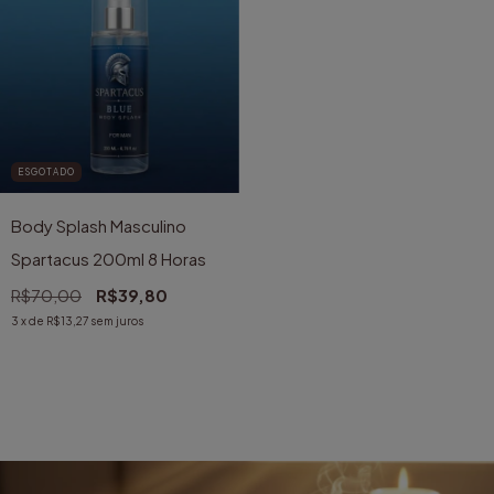
ESGOTADO
Body Splash Masculino
Spartacus 200ml 8 Horas
R$70,00
R$39,80
3
x de
R$13,27
sem juros