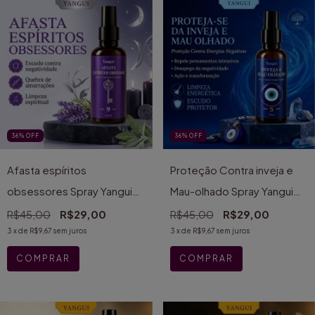
36
%
OFF
36
%
OFF
Afasta espíritos
Proteção Contra inveja e
obsessores Spray Yangui
Mau-olhado Spray Yangui
120ml
120ml
R$45,00
R$29,00
R$45,00
R$29,00
3
x de
R$9,67
sem juros
3
x de
R$9,67
sem juros