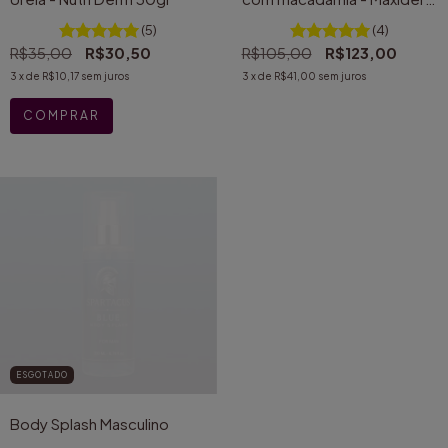
100gr
(5)
(4)
R$35,00
R$30,50
R$105,00
R$123,00
3
x de
R$10,17
sem juros
3
x de
R$41,00
sem juros
ESGOTADO
Body Splash Masculino