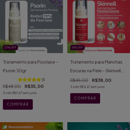
27
%
OFF
16
%
OFF
Tratamento para Psoríase -
Tratamento para Manchas
Psorin 30gr
Escuras na Pele - Skinnell
30gr
(1)
R$45,00
R$38,00
R$48,00
R$35,00
3
x de
R$12,67
sem juros
3
x de
R$11,67
sem juros