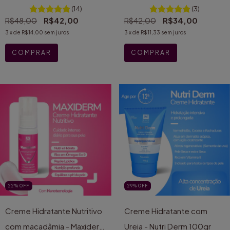
seu
Pele
(14)
(3)
R$48,00
R$42,00
R$42,00
R$34,00
3
x de
R$14,00
sem juros
3
x de
R$11,33
sem juros
COMPRAR
22
%
OFF
29
%
OFF
Creme Hidratante Nutritivo
Creme Hidratante com
com macadâmia - Maxiderm
Ureia - Nutri Derm 100gr