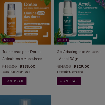
44
%
OFF
38
%
OFF
Tratamento para Dores
Gel Adstringente Antiacne
Articulares e Musculares -
- Acnell 30gr
Dorlex 30gr
R$62,00
R$35,00
R$47,00
R$29,00
3
x de
R$11,67
sem juros
3
x de
R$9,67
sem juros