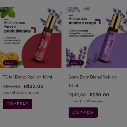
33
%
OFF
33
%
OFF
TDAH Blend Roll-on 10ml
Sono Bom Blend Roll-on
10ml
R$45,00
R$30,00
3
x de
R$10,00
sem juros
R$45,00
R$30,00
3
x de
R$10,00
sem juros