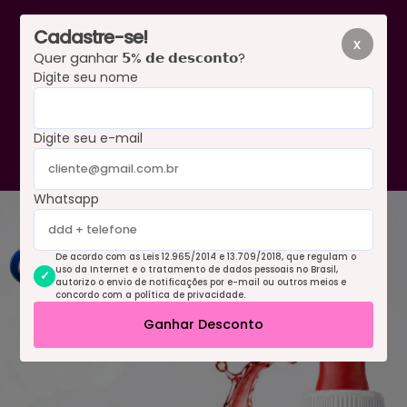
Cadastre-se!
x
Quer ganhar 𝟱% 𝗱𝗲 𝗱𝗲𝘀𝗰𝗼𝗻𝘁𝗼?
Digite seu nome
0
Digite seu e-mail
Whatsapp
De acordo com as Leis 12.965/2014 e 13.709/2018, que regulam o
uso da Internet e o tratamento de dados pessoais no Brasil,
autorizo o envio de notificações por e-mail ou outros meios e
concordo com a política de privacidade.
Ganhar Desconto