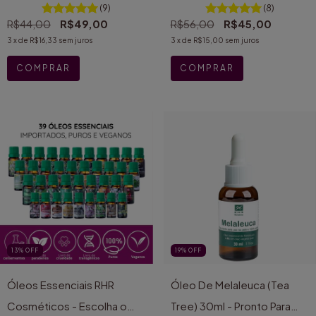
(9)
(8)
R$44,00
R$49,00
R$56,00
R$45,00
3
x de
R$16,33
sem juros
3
x de
R$15,00
sem juros
13
%
OFF
19
%
OFF
Óleos Essenciais RHR
Óleo De Melaleuca (Tea
Cosméticos - Escolha o
Tree) 30ml - Pronto Para