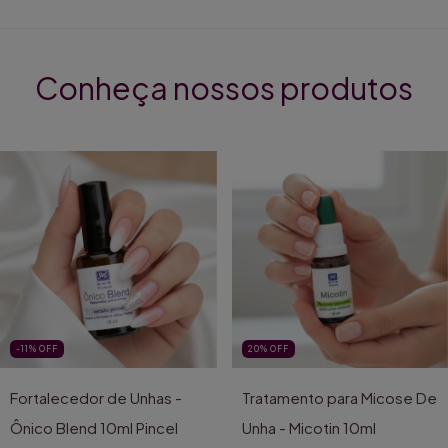
Conheça nossos produtos
-11
%
OFF
20
%
OFF
Fortalecedor de Unhas -
Tratamento para Micose De
Ônico Blend 10ml Pincel
Unha - Micotin 10ml