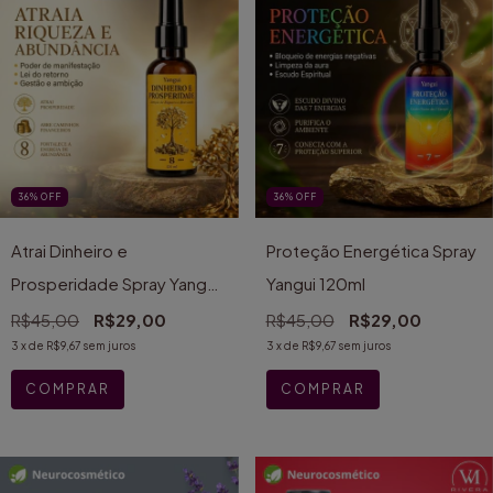
36
%
OFF
36
%
OFF
Atrai Dinheiro e
Proteção Energética Spray
Prosperidade Spray Yangui
Yangui 120ml
120ml
R$45,00
R$29,00
R$45,00
R$29,00
3
x de
R$9,67
sem juros
3
x de
R$9,67
sem juros