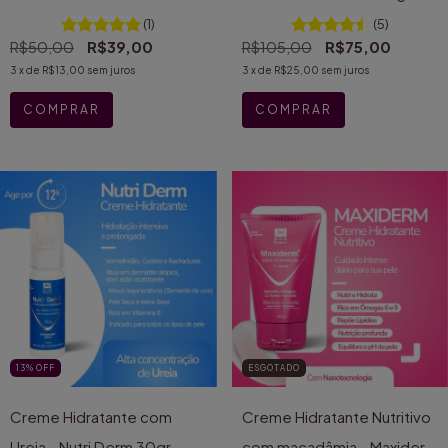
30gr
(1)
(5)
R$50,00
R$39,00
R$105,00
R$75,00
3
x de
R$13,00
sem juros
3
x de
R$25,00
sem juros
13
%
OFF
ESGOTADO
Creme Hidratante com
Creme Hidratante Nutritivo
Ureia - Nutri Derm 30gr
com macadâmia - Maxiderm