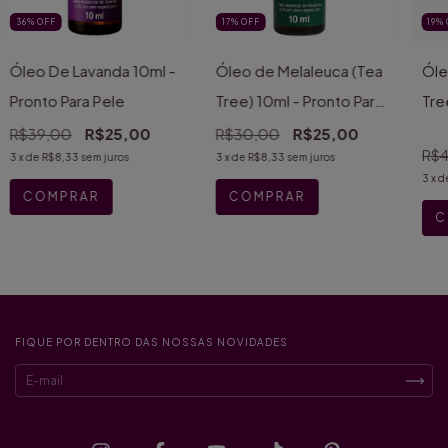
36
%
OFF
17
%
OFF
19
%
Óleo De Lavanda 10ml -
Óleo de Melaleuca (Tea
Óle
Pronto Para Pele
Tree) 10ml - Pronto Para
Tre
Pele
Pel
R$39,00
R$25,00
R$30,00
R$25,00
R$
3
x de
R$8,33
sem juros
3
x de
R$8,33
sem juros
3
x d
FIQUE POR DENTRO DAS NOSSAS NOVIDADES