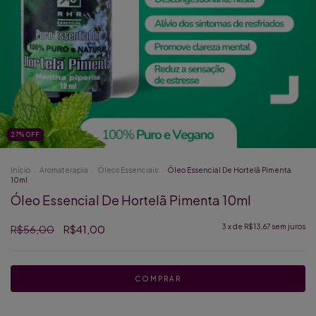
27
%
OFF
Início
.
Aromaterapia
.
Óleos Essenciais
.
Óleo Essencial De Hortelã Pimenta
10ml
Óleo Essencial De Hortelã Pimenta 10ml
R$56,00
R$41,00
3
x de
R$13,67
sem juros