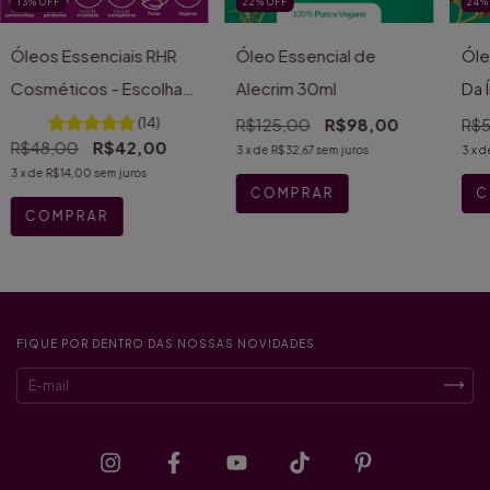
13
%
OFF
22
%
OFF
24
Óleos Essenciais RHR
Óleo Essencial de
Óle
Cosméticos - Escolha o
Alecrim 30ml
Da 
seu
(14)
R$125,00
R$98,00
R$
R$48,00
R$42,00
3
x de
R$32,67
sem juros
3
x d
3
x de
R$14,00
sem juros
COMPRAR
FIQUE POR DENTRO DAS NOSSAS NOVIDADES