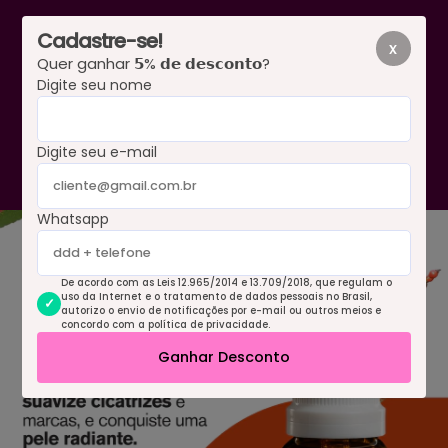
Cadastre-se!
x
Quer ganhar 𝟱% 𝗱𝗲 𝗱𝗲𝘀𝗰𝗼𝗻𝘁𝗼?
Digite seu nome
0
Digite seu e-mail
Whatsapp
De acordo com as Leis 12.965/2014 e 13.709/2018, que regulam o
uso da Internet e o tratamento de dados pessoais no Brasil,
autorizo o envio de notificações por e-mail ou outros meios e
concordo com a política de privacidade.
Ganhar Desconto